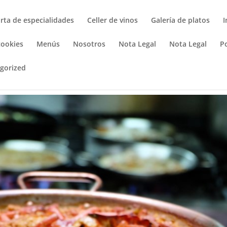
rta de especialidades
Celler de vinos
Galería de platos
I
cookies
Menús
Nosotros
Nota Legal
Nota Legal
Po
gorized