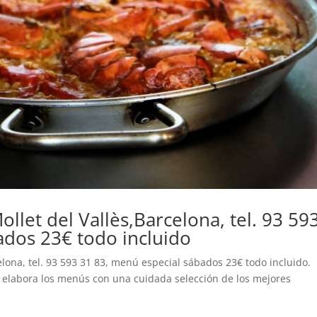
llet del Vallès,Barcelona, tel. 93 59
ados 23€ todo incluido
elona, tel. 93 593 31 83, menú especial sábados 23€ todo incluido.
ef elabora los menús con una cuidada selección de los mejores