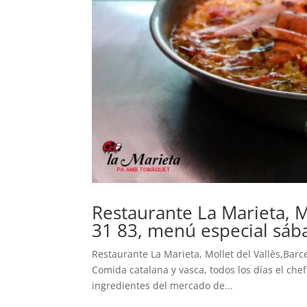
Restaurante La Marieta, Mo
31 83, menú especial sáb
Restaurante La Marieta, Mollet del Vallès,Barc
Comida catalana y vasca, todos los días el ch
ingredientes del mercado de...