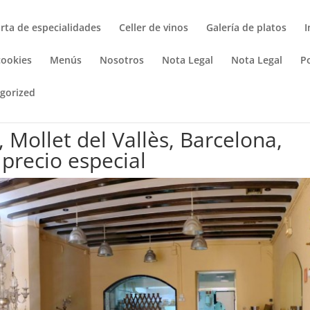
rta de especialidades
Celler de vinos
Galería de platos
I
cookies
Menús
Nosotros
Nota Legal
Nota Legal
Po
gorized
 Mollet del Vallès, Barcelona,
precio especial